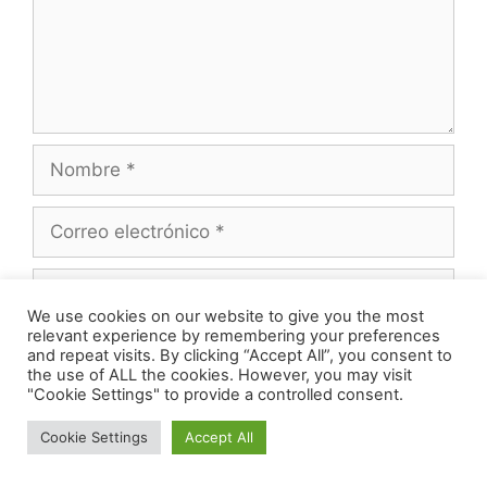
Nombre
Correo
electrónico
Web
We use cookies on our website to give you the most
relevant experience by remembering your preferences
Guarda mi nombre, correo electrónico y web
and repeat visits. By clicking “Accept All”, you consent to
en este navegador para la próxima vez que
the use of ALL the cookies. However, you may visit
"Cookie Settings" to provide a controlled consent.
comente.
Cookie Settings
Accept All