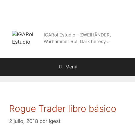
Saltar
al
contenido
IGARol Estudio – ZWEIHÄNDER,
Warhammer Rol, Dark heresy …
Menú
Rogue Trader libro básico
2 julio, 2018
por
igest