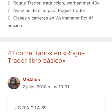
Etiquetas
Rogue Trader
,
traduccion
,
warhammer 40k
Avances de élite para Rogue Trader
Clases y carreras en Warhammer Rol 4ª
edición
41 comentarios en «Rogue
Trader libro básico»
McAllus
2 julio, 2018 a las 10:31
¡¡G R A C I A S!!