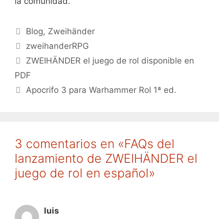
la comunidad.
Categorías
Blog
,
Zweihänder
Etiquetas
zweihanderRPG
ZWEIHÄNDER el juego de rol disponible en
PDF
Apocrifo 3 para Warhammer Rol 1ª ed.
3 comentarios en «FAQs del
lanzamiento de ZWEIHÄNDER el
juego de rol en español»
luis