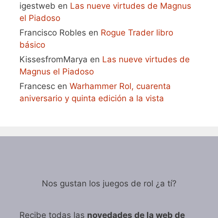
igestweb
en
Las nueve virtudes de Magnus
el Piadoso
Francisco Robles
en
Rogue Trader libro
básico
KissesfromMarya
en
Las nueve virtudes de
Magnus el Piadoso
Francesc
en
Warhammer Rol, cuarenta
aniversario y quinta edición a la vista
Nos gustan los juegos de rol ¿a tí?
Recibe todas las
novedades de la web de