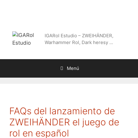
Saltar
al
contenido
IGARol Estudio – ZWEIHÄNDER,
Warhammer Rol, Dark heresy …
Menú
FAQs del lanzamiento de
ZWEIHÄNDER el juego de
rol en español