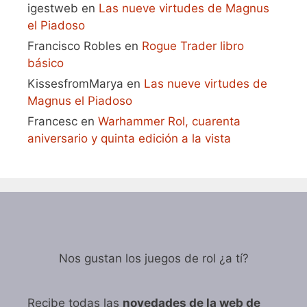
igestweb
en
Las nueve virtudes de Magnus
el Piadoso
Francisco Robles
en
Rogue Trader libro
básico
KissesfromMarya
en
Las nueve virtudes de
Magnus el Piadoso
Francesc
en
Warhammer Rol, cuarenta
aniversario y quinta edición a la vista
Nos gustan los juegos de rol ¿a tí?
Recibe todas las
novedades de la web de