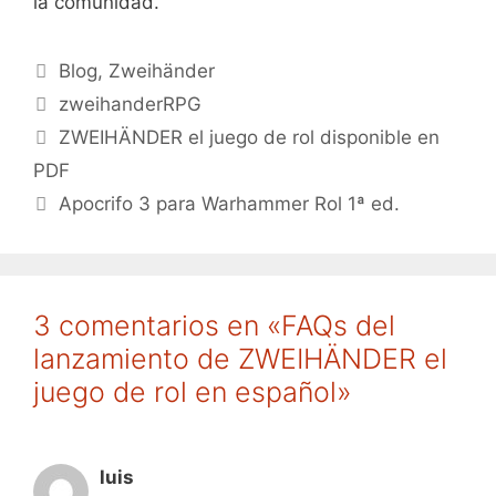
la comunidad.
Categorías
Blog
,
Zweihänder
Etiquetas
zweihanderRPG
ZWEIHÄNDER el juego de rol disponible en
PDF
Apocrifo 3 para Warhammer Rol 1ª ed.
3 comentarios en «FAQs del
lanzamiento de ZWEIHÄNDER el
juego de rol en español»
luis