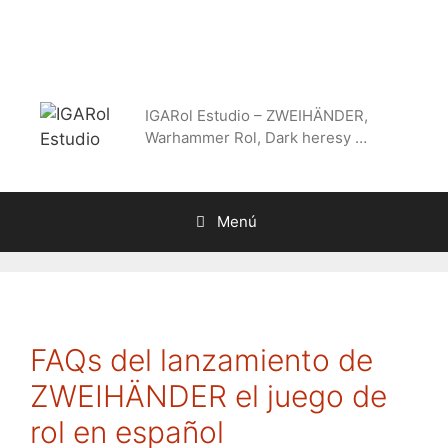
Saltar
al
contenido
IGARol Estudio – ZWEIHÄNDER,
Warhammer Rol, Dark heresy …
Menú
FAQs del lanzamiento de
ZWEIHÄNDER el juego de
rol en español