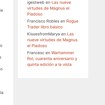
igestweb
en
Las nueve
virtudes de Magnus el
de
Piadoso
Francisco Robles
en
Rogue
Trader libro básico
KissesfromMarya
en
Las
nueve virtudes de Magnus
io
el Piadoso
Francesc
en
Warhammer
e
Rol, cuarenta aniversario y
quinta edición a la vista
no
la