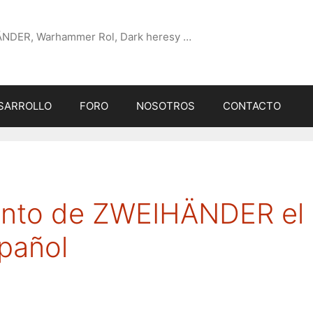
ÄNDER, Warhammer Rol, Dark heresy …
SARROLLO
FORO
NOSOTROS
CONTACTO
ento de ZWEIHÄNDER el
spañol