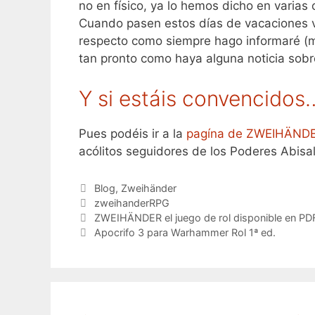
no en físico, ya lo hemos dicho en varia
Cuando pasen estos días de vacaciones vo
respecto como siempre hago informaré (mir
tan pronto como haya alguna noticia sobr
Y si estáis convencidos
Pues podéis ir a la
pagína de ZWEIHÄNDER
acólitos seguidores de los Poderes Abisa
Categorías
Blog
,
Zweihänder
Etiquetas
zweihanderRPG
ZWEIHÄNDER el juego de rol disponible en PD
Apocrifo 3 para Warhammer Rol 1ª ed.