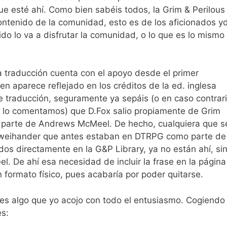
ue esté ahí. Como bien sabéis todos, la Grim & Perilous
ontenido de la comunidad, esto es de los aficionados y
ido lo va a disfrutar la comunidad, o lo que es lo mismo
tra traducción cuenta con el apoyo desde el primer
n aparece reflejado en los créditos de la ed. inglesa
e traducción, seguramente ya sepáis (o en caso contrar
ue lo comentamos) que D.Fox salio propiamente de Grim
ar parte de Andrews McMeel. De hecho, cualquiera que s
de Zweihander que antes estaban en DTRPG como parte de
ados directamente en la G&P Library, ya no están ahí, si
. De ahí esa necesidad de incluir la frase en la página
n formato físico, pues acabaría por poder quitarse.
 es algo que yo acojo con todo el entusiasmo. Cogiendo 
es: