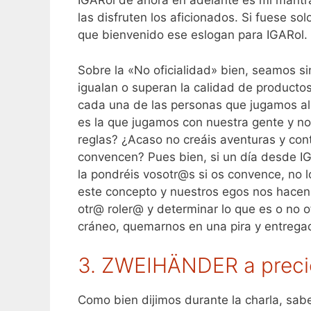
IGARol de ahora en adelante es mi mantr
las disfruten los aficionados. Si fuese s
que bienvenido ese eslogan para IGARol.
Sobre la «No oficialidad» bien, seamos si
igualan o superan la calidad de producto
cada una de las personas que jugamos al r
es la que jugamos con nuestra gente y no
reglas? ¿Acaso no creáis aventuras y con
convencen? Pues bien, si un día desde IGA
la pondréis vosotr@s si os convence, no 
este concepto y nuestros egos nos hacen
otr@ roler@ y determinar lo que es o no o
cráneo, quemarnos en una pira y entrega
3. ZWEIHÄNDER a preci
Como bien dijimos durante la charla, sab