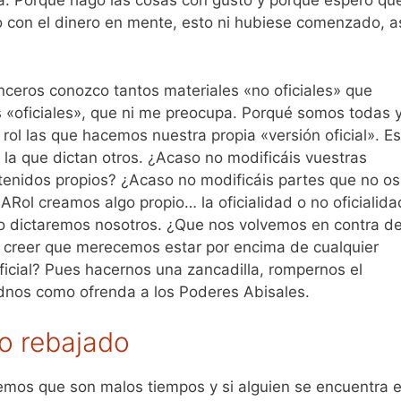
a. Porque hago las cosas con gusto y porque espero qu
olo con el dinero en mente, esto ni hubiese comenzado, a
nceros conozco tantos materiales «no oficiales» que
s «oficiales», que ni me preocupa. Porqué somos todas 
ol las que hacemos nuestra propia «versión oficial». E
 la que dictan otros. ¿Acaso no modificáis vuestras
tenidos propios? ¿Acaso no modificáis partes que no os
Rol creamos algo propio… la oficialidad o no oficialida
lo dictaremos nosotros. ¿Que nos volvemos en contra d
 creer que merecemos estar por encima de cualquier
ficial? Pues hacernos una zancadilla, rompernos el
dnos como ofrenda a los Poderes Abisales.
o rebajado
emos que son malos tiempos y si alguien se encuentra 