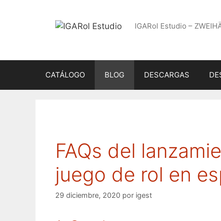
Saltar
al
IGARol Estudio – ZWEIH
contenido
CATÁLOGO
BLOG
DESCARGAS
DE
FAQs del lanzami
juego de rol en e
29 diciembre, 2020
por
igest