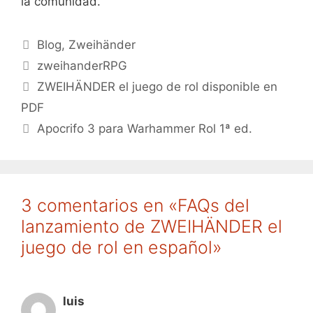
la comunidad.
Categorías
Blog
,
Zweihänder
Etiquetas
zweihanderRPG
ZWEIHÄNDER el juego de rol disponible en
PDF
Apocrifo 3 para Warhammer Rol 1ª ed.
3 comentarios en «FAQs del
lanzamiento de ZWEIHÄNDER el
juego de rol en español»
luis