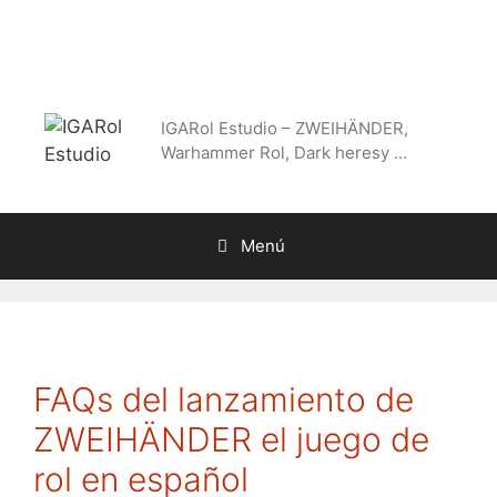
Saltar
al
contenido
IGARol Estudio – ZWEIHÄNDER,
Warhammer Rol, Dark heresy …
Menú
FAQs del lanzamiento de
ZWEIHÄNDER el juego de
rol en español