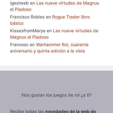
igestweb
en
Las nueve virtudes de Magnus
el Piadoso
Francisco Robles
en
Rogue Trader libro
básico
KissesfromMarya
en
Las nueve virtudes de
Magnus el Piadoso
Francesc
en
Warhammer Rol, cuarenta
aniversario y quinta edición a la vista
Nos gustan los juegos de rol ¿a tí?
Recibe todas las
novedades de la web de