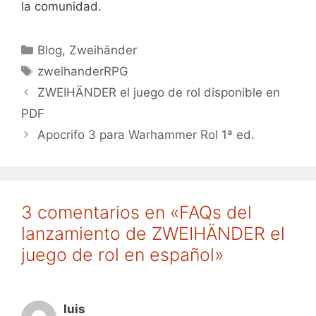
la comunidad.
Categorías
Blog
,
Zweihänder
Etiquetas
zweihanderRPG
ZWEIHÄNDER el juego de rol disponible en
PDF
Apocrifo 3 para Warhammer Rol 1ª ed.
3 comentarios en «FAQs del
lanzamiento de ZWEIHÄNDER el
juego de rol en español»
luis