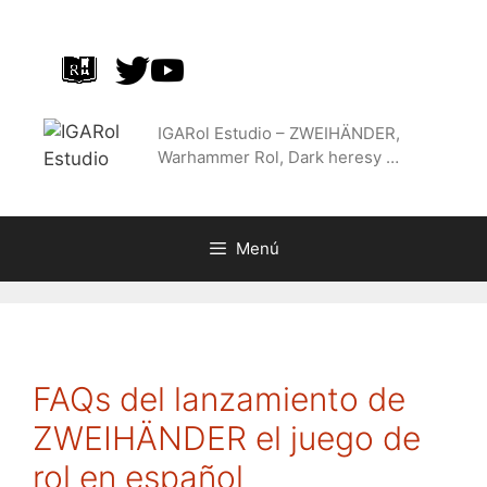
Saltar
al
contenido
IGARol Estudio – ZWEIHÄNDER,
Warhammer Rol, Dark heresy …
Menú
FAQs del lanzamiento de
ZWEIHÄNDER el juego de
rol en español