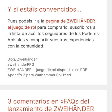
Y si estáis convencidos…
Pues podéis ir a la
pagína de ZWEIHÄNDER
el juego de rol
para comprarlo, suscribiros a
la lista de acólitos seguidores de los Poderes
Abisales y compartir vuestras experiencias
con la comunidad.
Categorías
Blog
,
Zweihänder
Etiquetas
zweihanderRPG
ZWEIHÄNDER el juego de rol disponible en PDF
Apocrifo 3 para Warhammer Rol 1ª ed.
3 comentarios en «FAQs del
lanzamiento de ZWEIHÄNDER