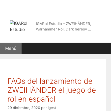
Saltar
al
contenido
IGARol Estudio – ZWEIHÄNDER,
Warhammer Rol, Dark heresy …
Menú
FAQs del lanzamiento de
ZWEIHÄNDER el juego de
rol en español
29 diciembre, 2020
por
igest