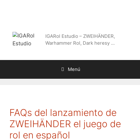
Saltar
al
contenido
IGARol Estudio – ZWEIHÄNDER,
Warhammer Rol, Dark heresy …
Menú
FAQs del lanzamiento de
ZWEIHÄNDER el juego de
rol en español