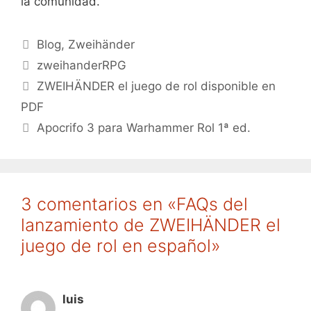
la comunidad.
Categorías
Blog
,
Zweihänder
Etiquetas
zweihanderRPG
ZWEIHÄNDER el juego de rol disponible en
PDF
Apocrifo 3 para Warhammer Rol 1ª ed.
3 comentarios en «FAQs del
lanzamiento de ZWEIHÄNDER el
juego de rol en español»
luis