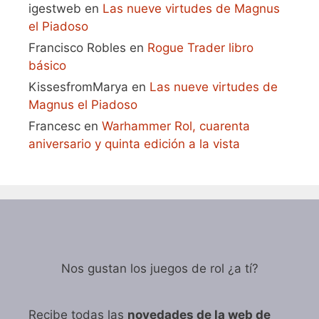
igestweb
en
Las nueve virtudes de Magnus
el Piadoso
Francisco Robles
en
Rogue Trader libro
básico
KissesfromMarya
en
Las nueve virtudes de
Magnus el Piadoso
Francesc
en
Warhammer Rol, cuarenta
aniversario y quinta edición a la vista
Nos gustan los juegos de rol ¿a tí?
Recibe todas las
novedades de la web de