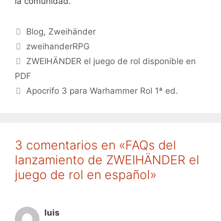
la comunidad.
Categorías
Blog
,
Zweihänder
Etiquetas
zweihanderRPG
ZWEIHÄNDER el juego de rol disponible en
PDF
Apocrifo 3 para Warhammer Rol 1ª ed.
3 comentarios en «FAQs del
lanzamiento de ZWEIHÄNDER el
juego de rol en español»
luis