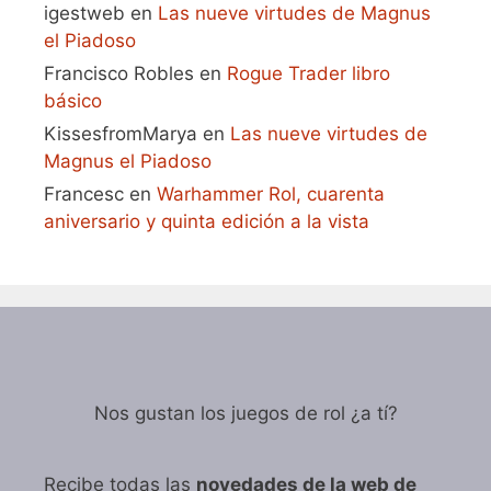
igestweb
en
Las nueve virtudes de Magnus
el Piadoso
Francisco Robles
en
Rogue Trader libro
básico
KissesfromMarya
en
Las nueve virtudes de
Magnus el Piadoso
Francesc
en
Warhammer Rol, cuarenta
aniversario y quinta edición a la vista
Nos gustan los juegos de rol ¿a tí?
Recibe todas las
novedades de la web de