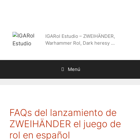
Saltar
al
contenido
IGARol Estudio – ZWEIHÄNDER,
Warhammer Rol, Dark heresy …
Menú
FAQs del lanzamiento de
ZWEIHÄNDER el juego de
rol en español