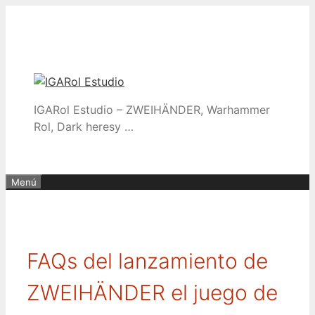
Saltar
al
contenido
IGARol Estudio – ZWEIHÄNDER, Warhammer
Rol, Dark heresy …
Menú
FAQs del lanzamiento de
ZWEIHÄNDER el juego de