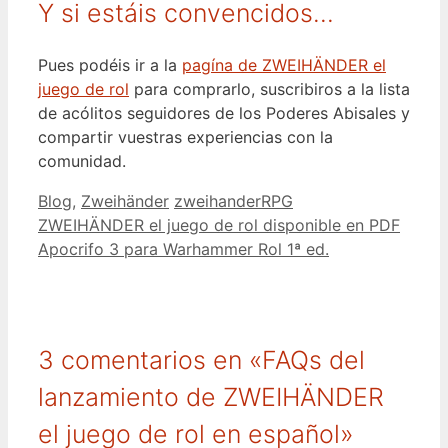
Y si estáis convencidos…
Pues podéis ir a la
pagína de ZWEIHÄNDER el
juego de rol
para comprarlo, suscribiros a la lista
de acólitos seguidores de los Poderes Abisales y
compartir vuestras experiencias con la
comunidad.
Categorías
Etiquetas
Blog
,
Zweihänder
zweihanderRPG
ZWEIHÄNDER el juego de rol disponible en PDF
Apocrifo 3 para Warhammer Rol 1ª ed.
3 comentarios en «FAQs del
lanzamiento de ZWEIHÄNDER
el juego de rol en español»