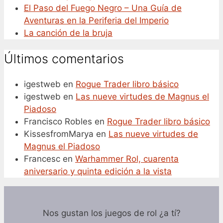
El Paso del Fuego Negro – Una Guía de
Aventuras en la Periferia del Imperio
La canción de la bruja
Últimos comentarios
igestweb
en
Rogue Trader libro básico
igestweb
en
Las nueve virtudes de Magnus el
Piadoso
Francisco Robles
en
Rogue Trader libro básico
KissesfromMarya
en
Las nueve virtudes de
Magnus el Piadoso
Francesc
en
Warhammer Rol, cuarenta
aniversario y quinta edición a la vista
Nos gustan los juegos de rol ¿a tí?