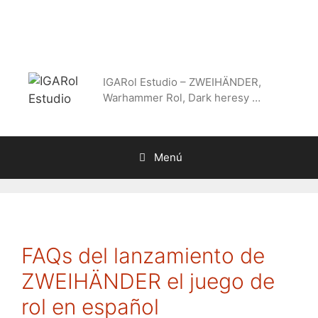
Saltar
al
contenido
IGARol Estudio – ZWEIHÄNDER,
Warhammer Rol, Dark heresy …
Menú
FAQs del lanzamiento de
ZWEIHÄNDER el juego de
rol en español