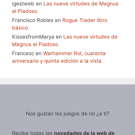
igestweb
en
Las nueve virtudes de Magnus
el Piadoso
Francisco Robles
en
Rogue Trader libro
básico
KissesfromMarya
en
Las nueve virtudes de
Magnus el Piadoso
Francesc
en
Warhammer Rol, cuarenta
aniversario y quinta edición a la vista
Nos gustan los juegos de rol ¿a tí?
Recibe todas las
novedades de la web de