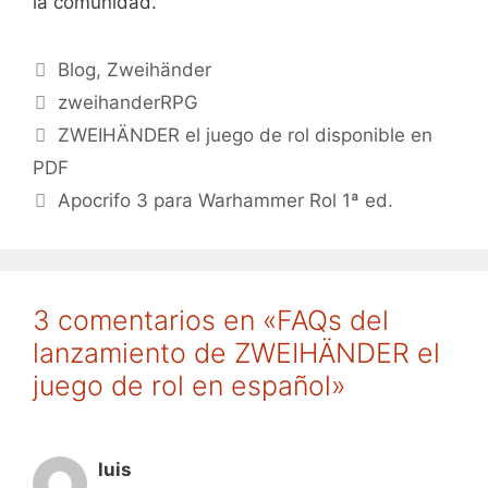
la comunidad.
Categorías
Blog
,
Zweihänder
Etiquetas
zweihanderRPG
ZWEIHÄNDER el juego de rol disponible en
PDF
Apocrifo 3 para Warhammer Rol 1ª ed.
3 comentarios en «FAQs del
lanzamiento de ZWEIHÄNDER el
juego de rol en español»
luis