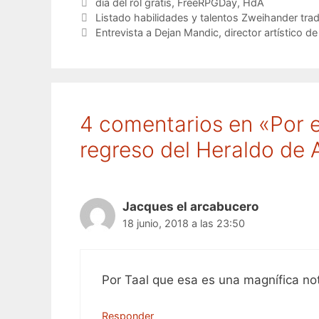
Etiquetas
dia del rol gratis
,
FreeRPGDay
,
HdA
Listado habilidades y talentos Zweihander tra
Entrevista a Dejan Mandic, director artístico 
4 comentarios en «Por el 
regreso del Heraldo de 
Jacques el arcabucero
18 junio, 2018 a las 23:50
Por Taal que esa es una magnífica noti
Responder