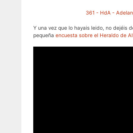
361 - HdA - Adelan
Y una vez que lo hayais leido, no dejéis
pequeña
encuesta sobre el Heraldo de Al