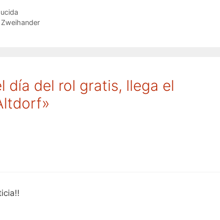
ducida
de Zweihander
día del rol gratis, llega el
Altdorf»
cia!!