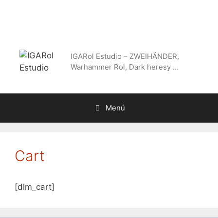
Saltar
al
contenido
IGARol Estudio – ZWEIHÄNDER,
Warhammer Rol, Dark heresy …
Menú
Cart
[dlm_cart]