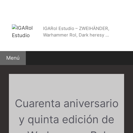
Saltar
al
contenido
IGARol Estudio – ZWEIHÄNDER,
Warhammer Rol, Dark heresy …
Menú
Cuarenta aniversario
y quinta edición de