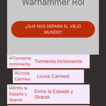
Warhammer Rol
¿QUE NOS DEPARA EL VIEJO
MUNDO?
Tormenta inminnente
Lluvia Carmesí
Entre la Espada y
Skarok