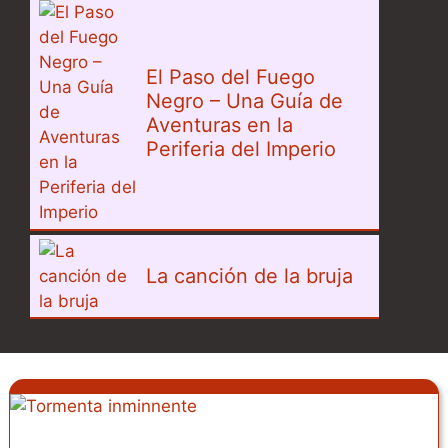
El Paso del Fuego
Negro – Una Guía de
Aventuras en la
Periferia del Imperio
La canción de la bruja