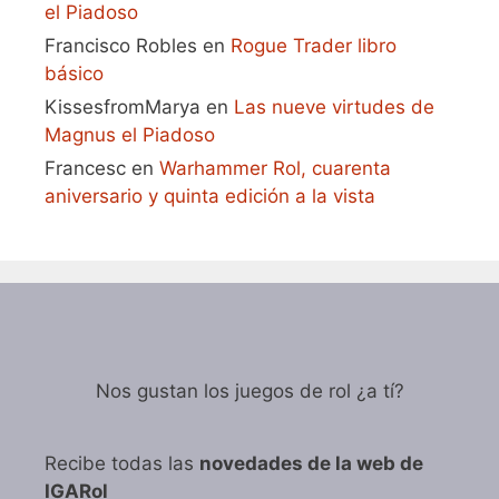
el Piadoso
Francisco Robles
en
Rogue Trader libro
básico
KissesfromMarya
en
Las nueve virtudes de
Magnus el Piadoso
Francesc
en
Warhammer Rol, cuarenta
aniversario y quinta edición a la vista
Nos gustan los juegos de rol ¿a tí?
Recibe todas las
novedades de la web de
IGARol