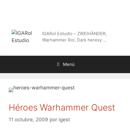
Saltar
al
contenido
IGARol Estudio – ZWEIHÄNDER,
Warhammer Rol, Dark heresy …
Menú
Héroes Warhammer Quest
11 octubre, 2009
por
igest