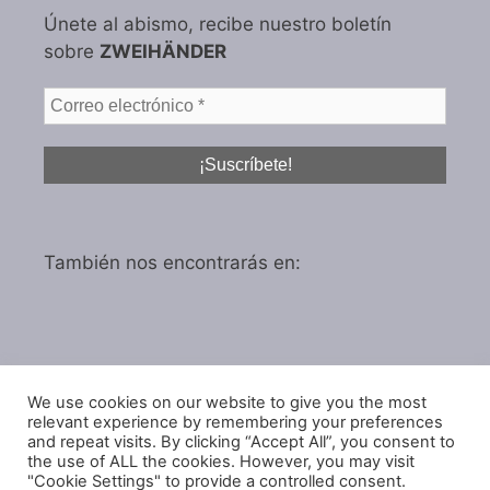
Únete al abismo, recibe nuestro boletín
sobre
ZWEIHÄNDER
También nos encontrarás en:
We use cookies on our website to give you the most
Política de privacidad
relevant experience by remembering your preferences
and repeat visits. By clicking “Accept All”, you consent to
Política de cookies
the use of ALL the cookies. However, you may visit
"Cookie Settings" to provide a controlled consent.