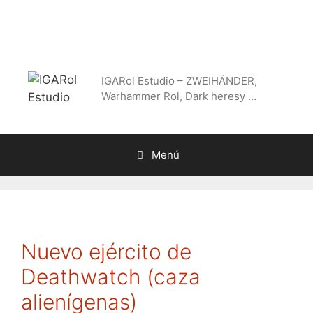
Saltar
al
contenido
IGARol Estudio – ZWEIHÄNDER,
Warhammer Rol, Dark heresy …
Menú
Nuevo ejército de
Deathwatch (caza
alienígenas)