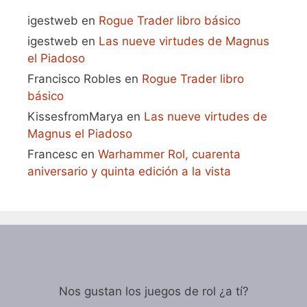
igestweb
en
Rogue Trader libro básico
igestweb
en
Las nueve virtudes de Magnus
el Piadoso
Francisco Robles
en
Rogue Trader libro
básico
KissesfromMarya
en
Las nueve virtudes de
Magnus el Piadoso
Francesc
en
Warhammer Rol, cuarenta
aniversario y quinta edición a la vista
Nos gustan los juegos de rol ¿a tí?