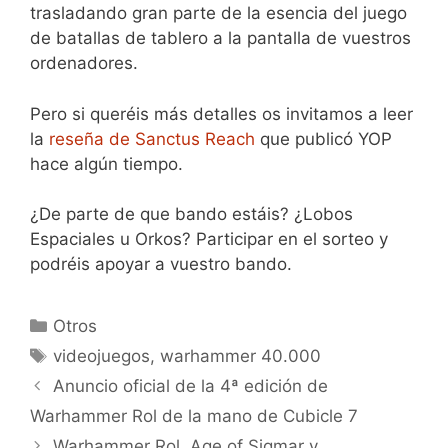
trasladando gran parte de la esencia del juego
de batallas de tablero a la pantalla de vuestros
ordenadores.
Pero si queréis más detalles os invitamos a leer
la
reseña de Sanctus Reach
que publicó YOP
hace algún tiempo.
¿De parte de que bando estáis? ¿Lobos
Espaciales u Orkos? Participar en el sorteo y
podréis apoyar a vuestro bando.
Categorías
Otros
Etiquetas
videojuegos
,
warhammer 40.000
Anuncio oficial de la 4ª edición de
Warhammer Rol de la mano de Cubicle 7
Warhammer Rol, Age of Sigmar y