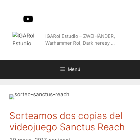
Saltar
al
contenido
IGARol Estudio – ZWEIHÄNDER,
Warhammer Rol, Dark heresy …
Menú
Sorteamos dos copias del
videojuego Sanctus Reach
30 mayo, 2017
por
igest