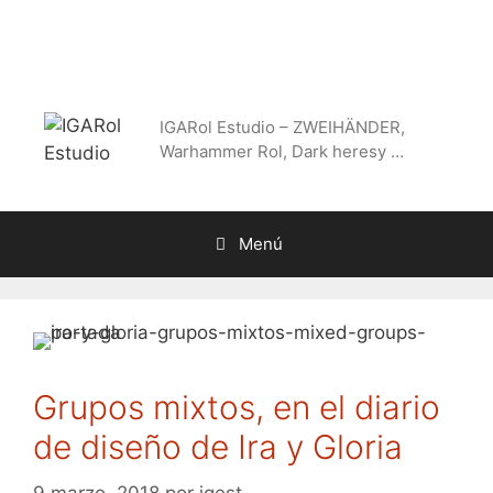
Saltar
al
contenido
IGARol Estudio – ZWEIHÄNDER,
Warhammer Rol, Dark heresy …
Menú
Grupos mixtos, en el diario
de diseño de Ira y Gloria
9 marzo, 2018
por
igest