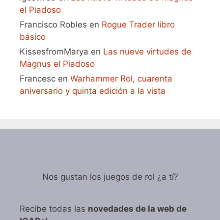
el Piadoso
Francisco Robles
en
Rogue Trader libro
básico
KissesfromMarya
en
Las nueve virtudes de
Magnus el Piadoso
Francesc
en
Warhammer Rol, cuarenta
aniversario y quinta edición a la vista
Nos gustan los juegos de rol ¿a tí?
Recibe todas las
novedades de la web de