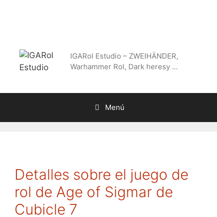
Saltar
al
contenido
IGARol Estudio – ZWEIHÄNDER,
Warhammer Rol, Dark heresy …
Menú
Detalles sobre el juego de
rol de Age of Sigmar de
Cubicle 7