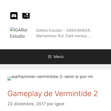
Saltar
al
contenido
IGARol Estudio – ZWEIHÄNDER,
Warhammer Rol, Dark heresy …
Menú
Gameplay de Vermintide 2
23 diciembre, 2017
por
igest