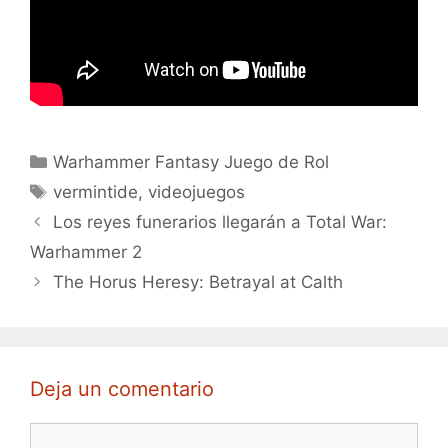
Categorías
Warhammer Fantasy Juego de Rol
Etiquetas
vermintide
,
videojuegos
Los reyes funerarios llegarán a Total War:
Warhammer 2
The Horus Heresy: Betrayal at Calth
Deja un comentario
Comentario