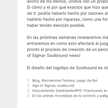
ancho de los Reinos, unidos con un propós
El cómo y el por qué exactos que hizo qu
de ti: podría haberlo hecho por razones al
haberlo hecho por riquezas, como una fo
haber tenido elección posible.
En las próximas semanas revelaremos más 
entraremos en como esto afectará al jue
pronto el proceso de creación de un pers
of Sigmar Soulbound news!
El diseño del logotipo de Soulbound es 
Categorías
Blog
,
Warhammer Fantasy Juego de Rol
Etiquetas
Age of Sigmar
,
soulbound
Descubriendo ZweihänderRPG: Practicando la
En las arenas movedizas de lo sombrío y peli