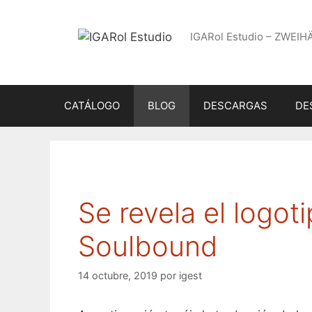
Saltar
al
IGARol Estudio – ZWEIH
contenido
CATÁLOGO
BLOG
DESCARGAS
DE
Se revela el logot
Soulbound
14 octubre, 2019
por
igest