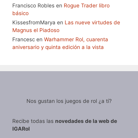
Francisco Robles
en
Rogue Trader libro
básico
KissesfromMarya
en
Las nueve virtudes de
Magnus el Piadoso
Francesc
en
Warhammer Rol, cuarenta
aniversario y quinta edición a la vista
Nos gustan los juegos de rol ¿a tí?
Recibe todas las
novedades de la web de
IGARol