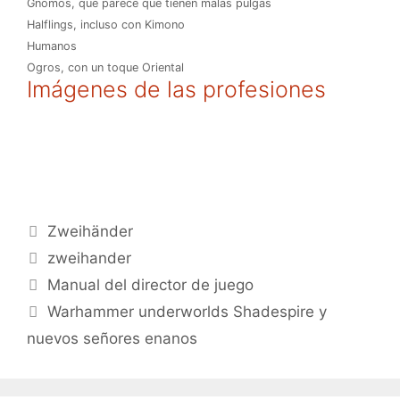
Gnomos, que parece que tienen malas pulgas
Halflings, incluso con Kimono
Humanos
Ogros, con un toque Oriental
Imágenes de las profesiones
Categorías
Zweihänder
Etiquetas
zweihander
Manual del director de juego
Warhammer underworlds Shadespire y
nuevos señores enanos