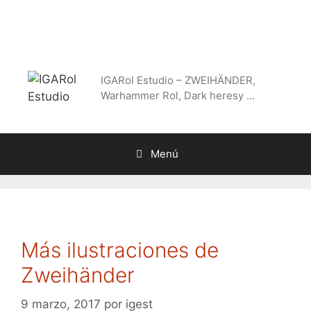
Saltar
al
contenido
IGARol Estudio – ZWEIHÄNDER,
Warhammer Rol, Dark heresy …
Menú
Más ilustraciones de
Zweihänder
9 marzo, 2017
por
igest