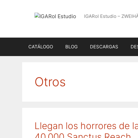
Saltar
al
IGARol Estudio – ZWEIH
contenido
CATÁLOGO
BLOG
DESCARGAS
DE
Otros
Llegan los horrores de
40.000 Sanctus Reach