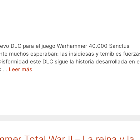
 nuevo DLC para el juego Warhammer 40.000 Sanctus
nte muchos esperaban: las insidiosas y temibles fuerza
Disformidad este DLC sigue la historia desarrollada en e
as …
Leer más
r Total War II – La reina y la