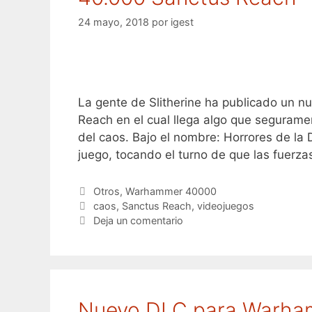
24 mayo, 2018
por
igest
La gente de Slitherine ha publicado un
Reach en el cual llega algo que segurame
del caos. Bajo el nombre: Horrores de la 
juego, tocando el turno de que las fuerz
Categorías
Otros
,
Warhammer 40000
Etiquetas
caos
,
Sanctus Reach
,
videojuegos
Deja un comentario
Nuevo DLC para Warhamme