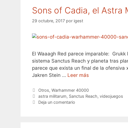
Sons of Cadia, el Astra 
29 octubre, 2017
por
igest
El Waaagh Red parece imparable: Grukk F
sistema Sanctus Reach y planeta tras plan
parece que exista un final de la ofensiva
Jakren Stein …
Leer más
Categorías
Otros
,
Warhammer 40000
Etiquetas
astra militarum
,
Sanctus Reach
,
videojuegos
Deja un comentario