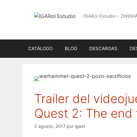
Saltar
al
IGARol Estudio – ZWEIH
contenido
CATÁLOGO
BLOG
DESCARGAS
DE
Trailer del video
Quest 2: The end 
2 agosto, 2017
por
igest