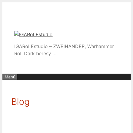
Saltar
al
contenido
IGARol Estudio – ZWEIHÄNDER, Warhammer
Rol, Dark heresy …
Menú
Blog