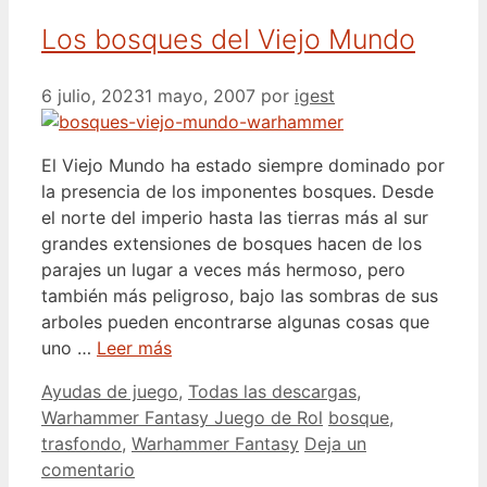
Los bosques del Viejo Mundo
6 julio, 2023
1 mayo, 2007
por
igest
El Viejo Mundo ha estado siempre dominado por
la presencia de los imponentes bosques. Desde
el norte del imperio hasta las tierras más al sur
grandes extensiones de bosques hacen de los
parajes un lugar a veces más hermoso, pero
también más peligroso, bajo las sombras de sus
arboles pueden encontrarse algunas cosas que
uno …
Leer más
Categorías
Ayudas de juego
,
Todas las descargas
,
Etiquetas
Warhammer Fantasy Juego de Rol
bosque
,
trasfondo
,
Warhammer Fantasy
Deja un
comentario