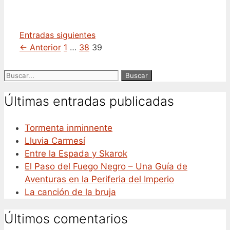
Entradas siguientes
Página
Página
Página
←
Anterior
1
…
38
39
Buscar:
Últimas entradas publicadas
Tormenta inminnente
Lluvia Carmesí
Entre la Espada y Skarok
El Paso del Fuego Negro – Una Guía de
Aventuras en la Periferia del Imperio
La canción de la bruja
Últimos comentarios