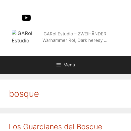
Saltar
al
contenido
IGARol Estudio – ZWEIHÄNDER,
Warhammer Rol, Dark heresy …
Menú
bosque
Los Guardianes del Bosque