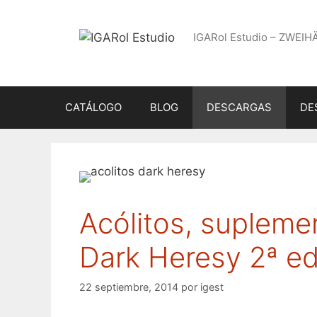
Saltar
al
IGARol Estudio – ZWEIH
contenido
CATÁLOGO
BLOG
DESCARGAS
DE
Acólitos, supleme
Dark Heresy 2ª ed
22 septiembre, 2014
por
igest