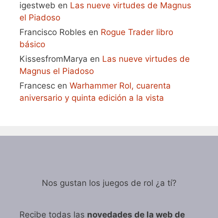
igestweb
en
Las nueve virtudes de Magnus
el Piadoso
Francisco Robles
en
Rogue Trader libro
básico
KissesfromMarya
en
Las nueve virtudes de
Magnus el Piadoso
Francesc
en
Warhammer Rol, cuarenta
aniversario y quinta edición a la vista
Nos gustan los juegos de rol ¿a tí?
Recibe todas las
novedades de la web de