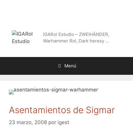
Saltar
al
contenido
IGARol Estudio – ZWEIHÄNDER,
Warhammer Rol, Dark heresy …
Menú
Asentamientos de Sigmar
23 marzo, 2008
por
igest