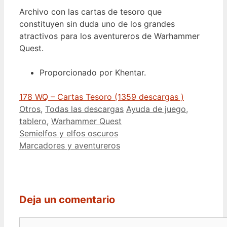
Archivo con las cartas de tesoro que
constituyen sin duda uno de los grandes
atractivos para los aventureros de Warhammer
Quest.
Proporcionado por Khentar.
178 WQ – Cartas Tesoro (1359 descargas )
Categorías
Etiquetas
Otros
,
Todas las descargas
Ayuda de juego
,
tablero
,
Warhammer Quest
Semielfos y elfos oscuros
Marcadores y aventureros
Deja un comentario
Comentario