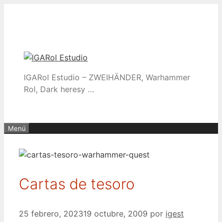
Saltar
al
contenido
IGARol Estudio – ZWEIHÄNDER, Warhammer
Rol, Dark heresy …
Menú
Cartas de tesoro
25 febrero, 2023
19 octubre, 2009
por
igest