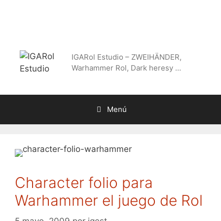
Saltar
al
contenido
IGARol Estudio – ZWEIHÄNDER,
Warhammer Rol, Dark heresy …
Menú
Character folio para
Warhammer el juego de Rol
5 mayo, 2009
por
igest