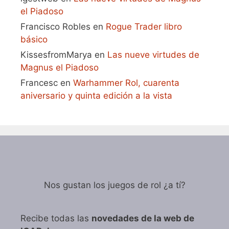
el Piadoso
Francisco Robles
en
Rogue Trader libro
básico
KissesfromMarya
en
Las nueve virtudes de
Magnus el Piadoso
Francesc
en
Warhammer Rol, cuarenta
aniversario y quinta edición a la vista
Nos gustan los juegos de rol ¿a tí?
Recibe todas las
novedades de la web de