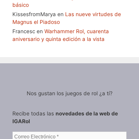
básico
KissesfromMarya
en
Las nueve virtudes de
Magnus el Piadoso
Francesc
en
Warhammer Rol, cuarenta
aniversario y quinta edición a la vista
Nos gustan los juegos de rol ¿a tí?
Recibe todas las
novedades de la web de
IGARol