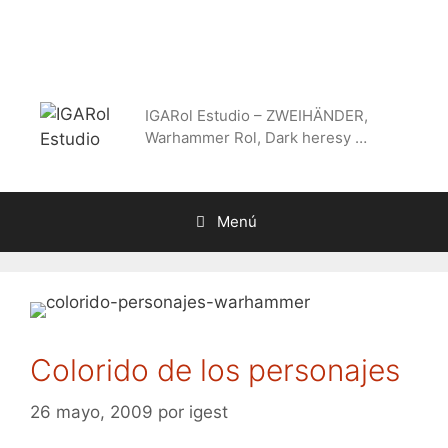
Saltar
al
contenido
IGARol Estudio – ZWEIHÄNDER,
Warhammer Rol, Dark heresy …
Menú
Colorido de los personajes
26 mayo, 2009
por
igest