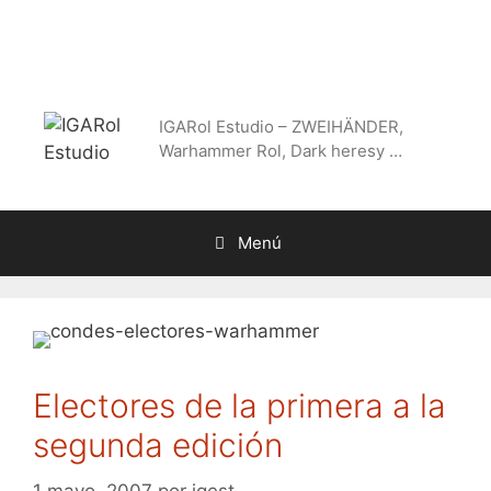
Saltar
al
contenido
IGARol Estudio – ZWEIHÄNDER,
Warhammer Rol, Dark heresy …
Menú
Electores de la primera a la
segunda edición
1 mayo, 2007
por
igest