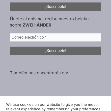
Únete al abismo, recibe nuestro boletín
sobre
ZWEIHÄNDER
También nos encontrarás en:
We use cookies on our website to give you the most
Política de privacidad
relevant experience by remembering your preferences