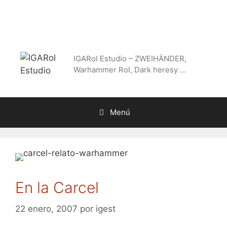
Saltar
al
contenido
IGARol Estudio – ZWEIHÄNDER,
Warhammer Rol, Dark heresy …
Menú
En la Carcel
22 enero, 2007
por
igest