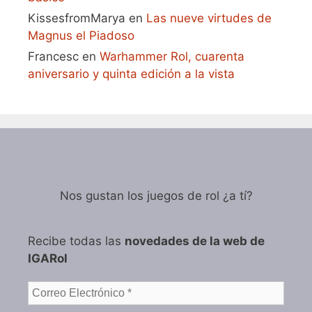
KissesfromMarya
en
Las nueve virtudes de
Magnus el Piadoso
Francesc
en
Warhammer Rol, cuarenta
aniversario y quinta edición a la vista
Nos gustan los juegos de rol ¿a tí?
Recibe todas las
novedades de la web de
IGARol