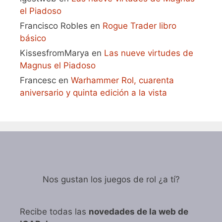
el Piadoso
Francisco Robles
en
Rogue Trader libro
básico
KissesfromMarya
en
Las nueve virtudes de
Magnus el Piadoso
Francesc
en
Warhammer Rol, cuarenta
aniversario y quinta edición a la vista
Nos gustan los juegos de rol ¿a tí?
Recibe todas las
novedades de la web de