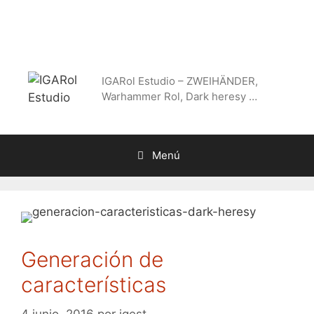
Saltar
al
contenido
IGARol Estudio – ZWEIHÄNDER,
Warhammer Rol, Dark heresy …
Menú
Generación de
características
4 junio, 2016
por
igest