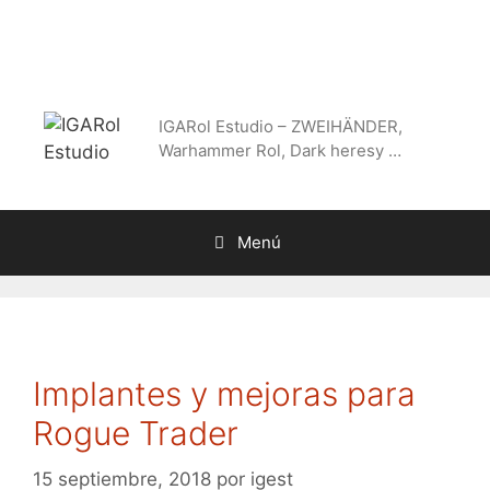
Saltar
al
contenido
IGARol Estudio – ZWEIHÄNDER,
Warhammer Rol, Dark heresy …
Menú
Implantes y mejoras para
Rogue Trader
15 septiembre, 2018
por
igest