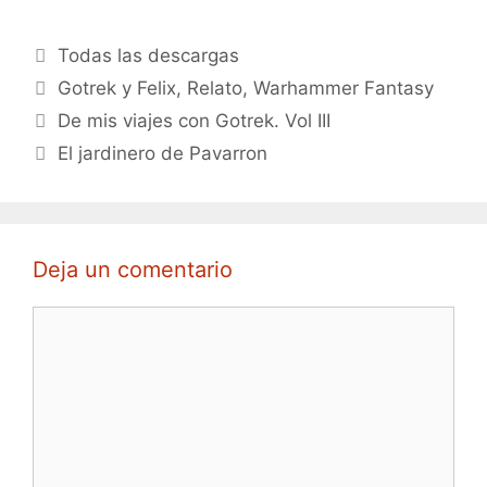
Categorías
Todas las descargas
Etiquetas
Gotrek y Felix
,
Relato
,
Warhammer Fantasy
De mis viajes con Gotrek. Vol III
El jardinero de Pavarron
Deja un comentario
Comentario