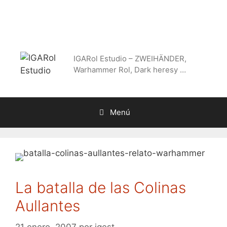
Saltar
al
contenido
IGARol Estudio – ZWEIHÄNDER,
Warhammer Rol, Dark heresy …
Menú
La batalla de las Colinas
Aullantes
21 enero, 2007
por
igest