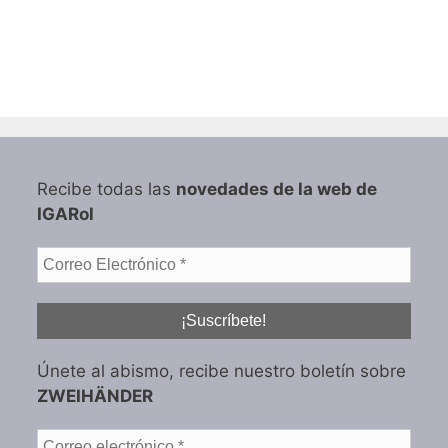
Recibe todas las
novedades de la web de
IGARol
Únete al abismo, recibe nuestro boletín sobre
ZWEIHÄNDER