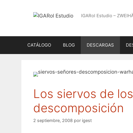
Saltar
al
IGARol Estudio – ZWEIH
contenido
CATÁLOGO
BLOG
DESCARGAS
DE
Los siervos de los
descomposición
2 septiembre, 2008
por
igest