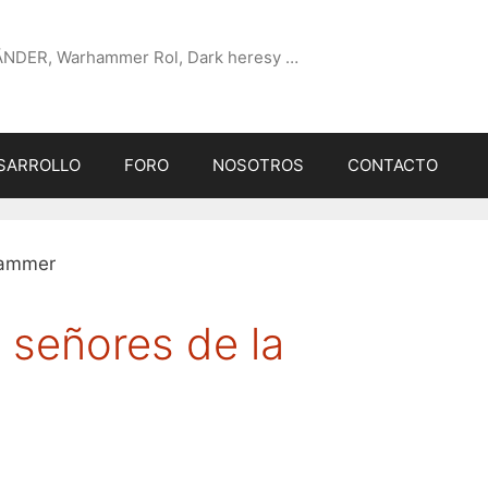
ÄNDER, Warhammer Rol, Dark heresy …
SARROLLO
FORO
NOSOTROS
CONTACTO
 señores de la