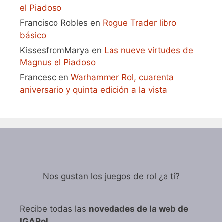
el Piadoso
Francisco Robles
en
Rogue Trader libro
básico
KissesfromMarya
en
Las nueve virtudes de
Magnus el Piadoso
Francesc
en
Warhammer Rol, cuarenta
aniversario y quinta edición a la vista
Nos gustan los juegos de rol ¿a tí?
Recibe todas las
novedades de la web de
IGARol