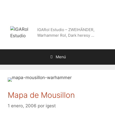
Saltar
al
contenido
IGARol Estudio – ZWEIHÄNDER,
Warhammer Rol, Dark heresy …
Menú
Mapa de Mousillon
1 enero, 2006
por
igest