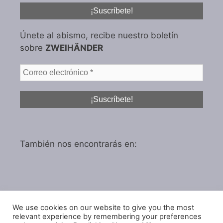
Únete al abismo, recibe nuestro boletín
sobre
ZWEIHÄNDER
También nos encontrarás en:
We use cookies on our website to give you the most
Política de privacidad
relevant experience by remembering your preferences