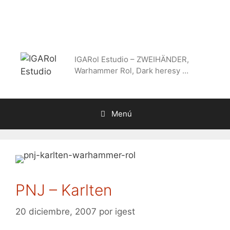
Saltar
al
contenido
IGARol Estudio – ZWEIHÄNDER,
Warhammer Rol, Dark heresy …
Menú
PNJ – Karlten
20 diciembre, 2007
por
igest