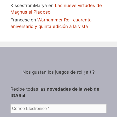
KissesfromMarya
en
Las nueve virtudes de
Magnus el Piadoso
Francesc
en
Warhammer Rol, cuarenta
aniversario y quinta edición a la vista
Nos gustan los juegos de rol ¿a tí?
Recibe todas las
novedades de la web de
IGARol