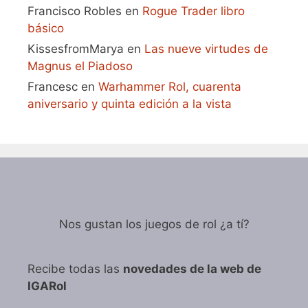
Francisco Robles
en
Rogue Trader libro
básico
KissesfromMarya
en
Las nueve virtudes de
Magnus el Piadoso
Francesc
en
Warhammer Rol, cuarenta
aniversario y quinta edición a la vista
Nos gustan los juegos de rol ¿a tí?
Recibe todas las
novedades de la web de
IGARol