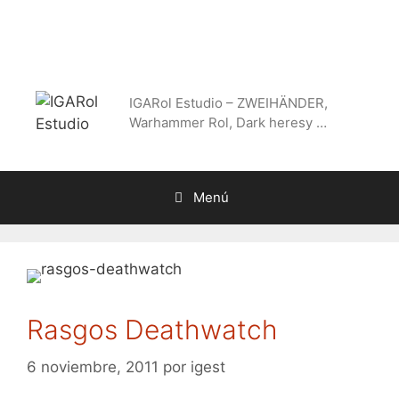
Saltar
al
contenido
IGARol Estudio – ZWEIHÄNDER,
Warhammer Rol, Dark heresy …
Menú
Rasgos Deathwatch
6 noviembre, 2011
por
igest