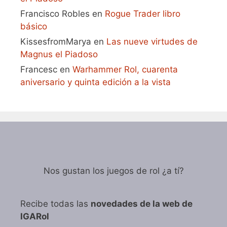
Francisco Robles
en
Rogue Trader libro
básico
KissesfromMarya
en
Las nueve virtudes de
Magnus el Piadoso
Francesc
en
Warhammer Rol, cuarenta
aniversario y quinta edición a la vista
Nos gustan los juegos de rol ¿a tí?
Recibe todas las
novedades de la web de
IGARol