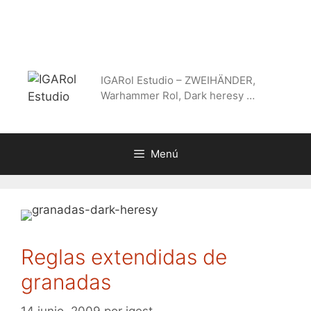
Saltar
al
contenido
IGARol Estudio – ZWEIHÄNDER,
Warhammer Rol, Dark heresy …
Menú
Reglas extendidas de
granadas
14 junio, 2009
por
igest