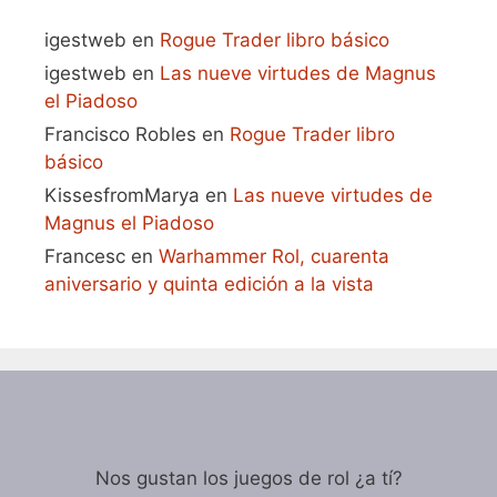
igestweb
en
Rogue Trader libro básico
igestweb
en
Las nueve virtudes de Magnus
el Piadoso
Francisco Robles
en
Rogue Trader libro
básico
KissesfromMarya
en
Las nueve virtudes de
Magnus el Piadoso
Francesc
en
Warhammer Rol, cuarenta
aniversario y quinta edición a la vista
Nos gustan los juegos de rol ¿a tí?