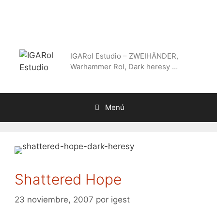
Saltar
al
contenido
IGARol Estudio – ZWEIHÄNDER,
Warhammer Rol, Dark heresy …
Menú
Shattered Hope
23 noviembre, 2007
por
igest