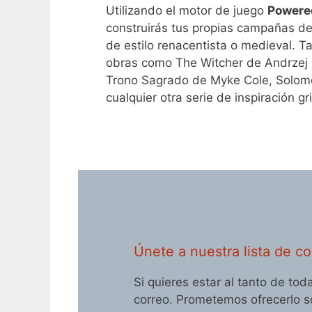
Utilizando el motor de juego
Powere
construirás tus propias campañas de
de estilo renacentista o medieval. T
obras como The Witcher de Andrzej 
Trono Sagrado de Myke Cole, Solomon
cualquier otra serie de inspiración g
Únete a nuestra lista de co
Si quieres estar al tanto de t
correo. Prometemos ofrecerlo so