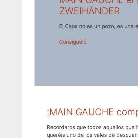
ZWEIHÄNDER
El Caos no es un pozo, es una e
Consíguelo
¡MAIN GAUCHE comple
Recordaros que todos aquellos que 
queréis uno de los vales de descue