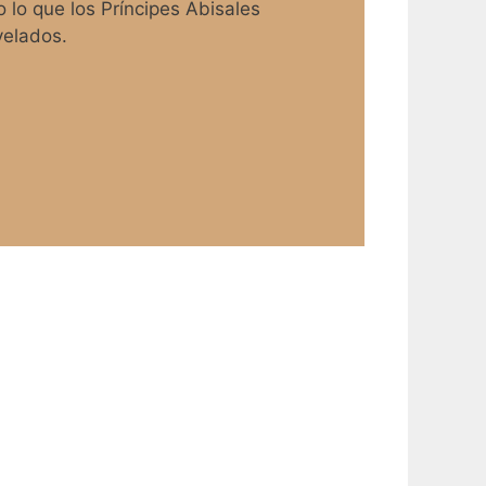
 lo que los Príncipes Abisales
velados.