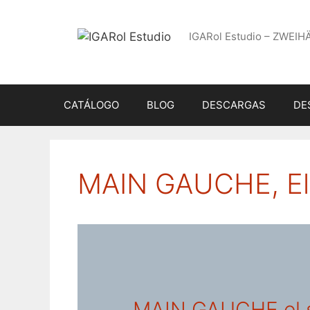
Saltar
al
IGARol Estudio – ZWEIH
contenido
CATÁLOGO
BLOG
DESCARGAS
DE
MAIN GAUCHE, El 
MAIN GAUCHE el s