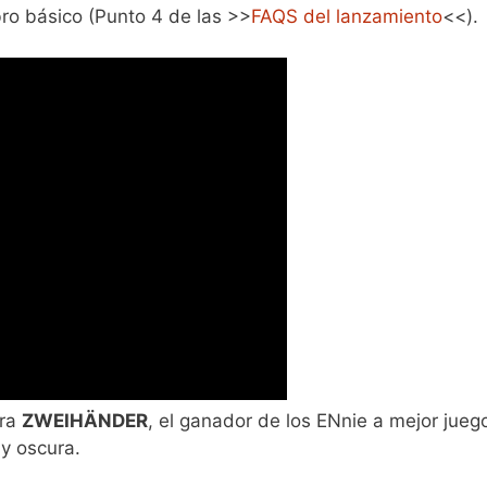
bro básico (Punto 4 de las >>
FAQS del lanzamiento
<<).
ara
ZWEIHÄNDER
, el ganador de los ENnie a mejor jueg
y oscura.