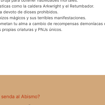
ia bruja para obtener habilidades mortales.
sticas como la caldera Arkwright y el Retumbador.
ta devoto de dioses prohibidos.
zos mágicos y sus terribles manifestaciones.
metan tu alma a cambio de recompensas demoníacas d
 propias criaturas y PNJs únicos.
 senda al Abismo?