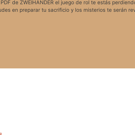
n PDF de ZWEIHÄNDER el juego de rol te estás perdiendo
es en preparar tu sacrificio y los misterios te serán re
s