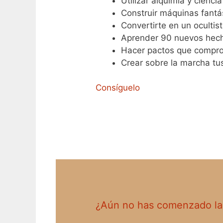
Utilizar alquimia y cienc
Construir máquinas fantá
Convertirte en un ocultis
Aprender 90 nuevos hechi
Hacer pactos que compro
Crear sobre la marcha tus
Consíguelo
¿Aún no has comenzado la