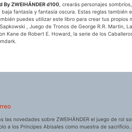
d By ZWEIHÄNDER d100
, crearás personajes sombríos,
 baja fantasía y fantasía oscura. Estas reglas también
ambién puedes utilizar este libro para crear tus propios
Sapkowski , Juego de Tronos de George R.R. Martin, La
 Kane de Robert E. Howard, la serie de los Caballeros
rimdark.
rreo
odas las novedades sobre ZWEIHÄNDER el juego de rol som
lo a los Príncipes Abisales como muestra de sacrificio