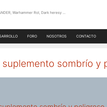
ÄNDER, Warhammer Rol, Dark heresy …
SARROLLO
FORO
NOSOTROS
CONTACTO
suplemento sombrío y p
uplemento sombrío y peligroso 