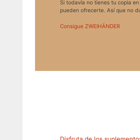
Si todavía no tienes tu copia e
pueden ofrecerte. Así que no dud
Consigue ZWEIHÄNDER
Disfruta de los suplemento