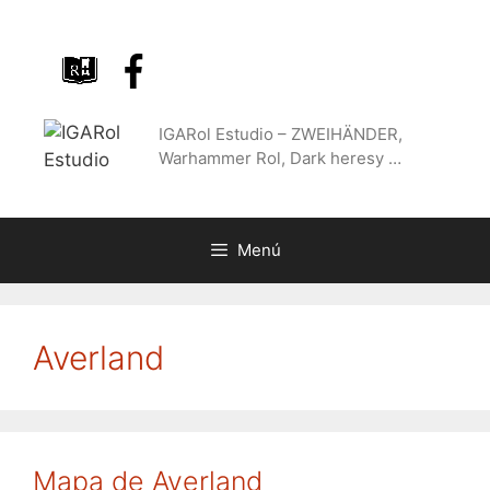
Saltar
al
contenido
IGARol Estudio – ZWEIHÄNDER,
Warhammer Rol, Dark heresy …
Menú
Averland
Mapa de Averland