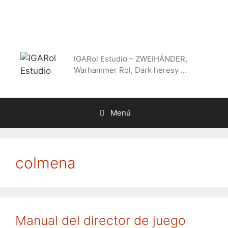
Saltar
al
contenido
IGARol Estudio – ZWEIHÄNDER,
Warhammer Rol, Dark heresy …
Menú
colmena
Manual del director de juego