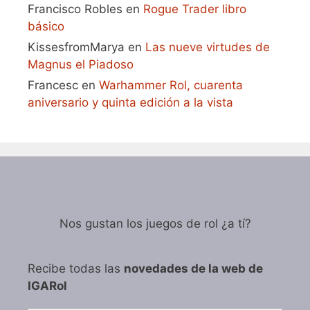
Francisco Robles
en
Rogue Trader libro
básico
KissesfromMarya
en
Las nueve virtudes de
Magnus el Piadoso
Francesc
en
Warhammer Rol, cuarenta
aniversario y quinta edición a la vista
Nos gustan los juegos de rol ¿a tí?
Recibe todas las
novedades de la web de
IGARol