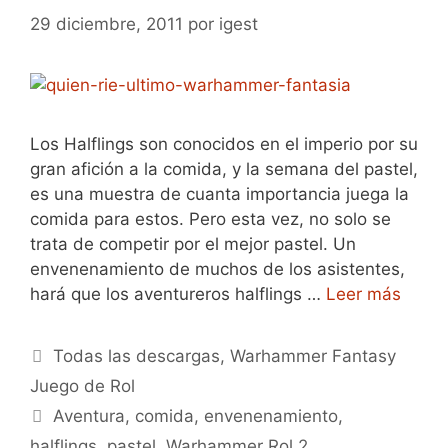
29 diciembre, 2011
por
igest
Los Halflings son conocidos en el imperio por su
gran afición a la comida, y la semana del pastel,
es una muestra de cuanta importancia juega la
comida para estos. Pero esta vez, no solo se
trata de competir por el mejor pastel. Un
envenenamiento de muchos de los asistentes,
hará que los aventureros halflings …
Leer más
Categorías
Todas las descargas
,
Warhammer Fantasy
Juego de Rol
Etiquetas
Aventura
,
comida
,
envenenamiento
,
halflings
,
pastel
,
Warhammer Rol 2