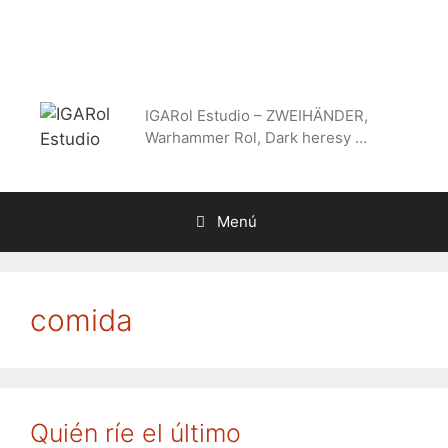
Saltar
al
contenido
IGARol Estudio – ZWEIHÄNDER,
Warhammer Rol, Dark heresy …
Menú
comida
Quién ríe el último