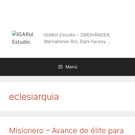
Saltar
al
contenido
IGARol Estudio – ZWEIHÄNDER,
Warhammer Rol, Dark heresy …
Menú
eclesiarquia
Misionero – Avance de élite para