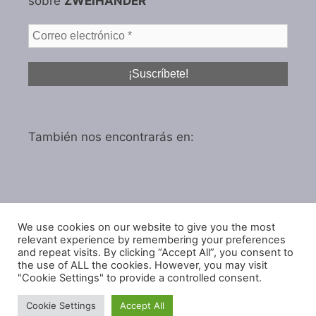
sobre
ZWEIHÄNDER
También nos encontrarás en:
We use cookies on our website to give you the most
Política de privacidad
relevant experience by remembering your preferences
Política de cookies
and repeat visits. By clicking “Accept All”, you consent to
the use of ALL the cookies. However, you may visit
"Cookie Settings" to provide a controlled consent.
Cookie Settings
Accept All
© 2026 IGARol Estudio
• Creado con
GeneratePress