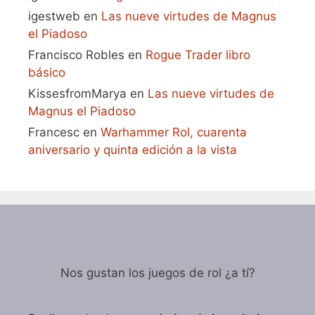
igestweb
en
Las nueve virtudes de Magnus
el Piadoso
Francisco Robles
en
Rogue Trader libro
básico
KissesfromMarya
en
Las nueve virtudes de
Magnus el Piadoso
Francesc
en
Warhammer Rol, cuarenta
aniversario y quinta edición a la vista
Nos gustan los juegos de rol ¿a tí?