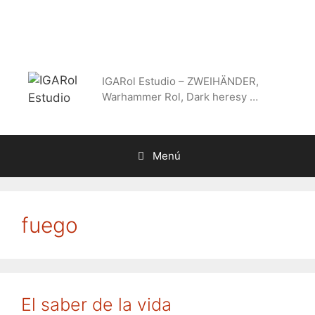
Saltar
al
contenido
IGARol Estudio – ZWEIHÄNDER,
Warhammer Rol, Dark heresy …
Menú
fuego
El saber de la vida