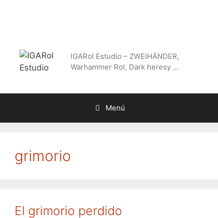
Saltar
al
contenido
IGARol Estudio – ZWEIHÄNDER,
Warhammer Rol, Dark heresy …
Menú
grimorio
El grimorio perdido