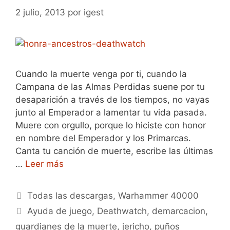
2 julio, 2013
por
igest
Cuando la muerte venga por ti, cuando la
Campana de las Almas Perdidas suene por tu
desaparición a través de los tiempos, no vayas
junto al Emperador a lamentar tu vida pasada.
Muere con orgullo, porque lo hiciste con honor
en nombre del Emperador y los Primarcas.
Canta tu canción de muerte, escribe las últimas
…
Leer más
Categorías
Todas las descargas
,
Warhammer 40000
Etiquetas
Ayuda de juego
,
Deathwatch
,
demarcacion
,
guardianes de la muerte
,
jericho
,
puños