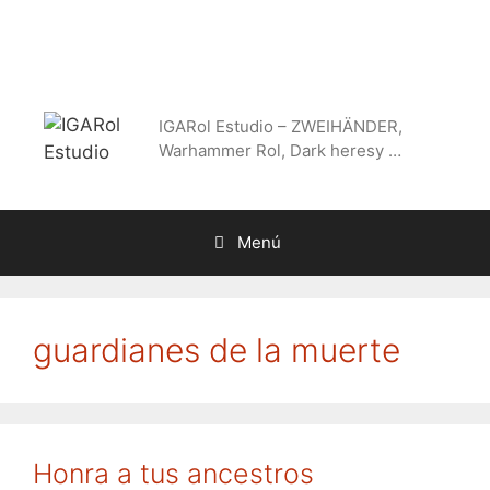
Saltar
al
contenido
IGARol Estudio – ZWEIHÄNDER,
Warhammer Rol, Dark heresy …
Menú
guardianes de la muerte
Honra a tus ancestros