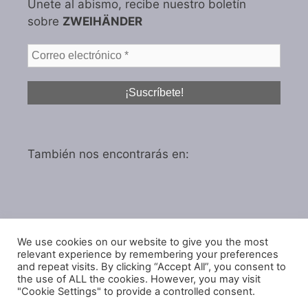
Únete al abismo, recibe nuestro boletín
sobre
ZWEIHÄNDER
También nos encontrarás en:
We use cookies on our website to give you the most
Política de privacidad
relevant experience by remembering your preferences
Política de cookies
and repeat visits. By clicking “Accept All”, you consent to
the use of ALL the cookies. However, you may visit
"Cookie Settings" to provide a controlled consent.